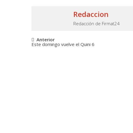
Redaccion
Redacción de Firmat24
Navegación
Anterior
Este domingo vuelve el Quini 6
de
entradas