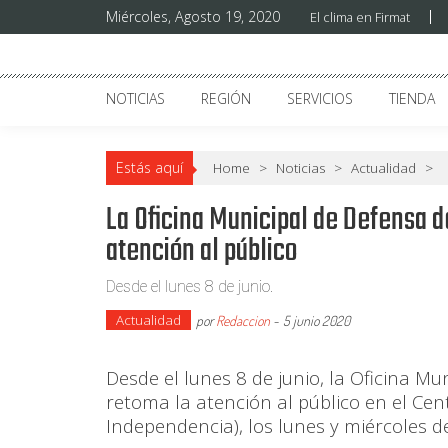
Miércoles, Agosto 19, 2020
El clima en Firmat
Firmat24
el tiempo no para
NOTICIAS
REGIÓN
SERVICIOS
TIENDA
Estás aquí
Home
>
Noticias
>
Actualidad
>
La Oficina Municipal de Defensa 
atención al público
Desde el lunes 8 de junio.
Actualidad
por
Redaccion
-
5 junio 2020
Desde el lunes 8 de junio, la Oficina M
retoma la atención al público en el Cen
Independencia), los lunes y miércoles de