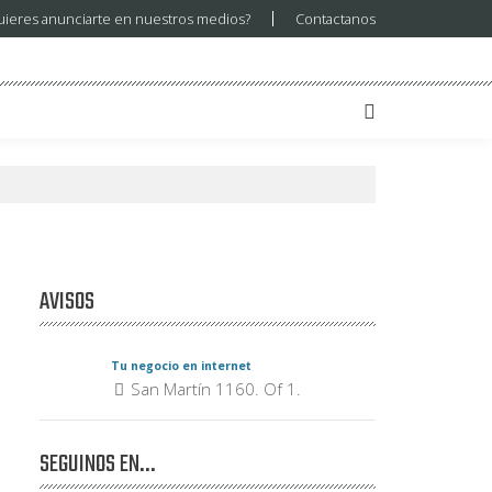
uieres anunciarte en nuestros medios?
Contactanos
AVISOS
Tu negocio en internet
San Martín 1160. Of 1.
SEGUINOS EN…