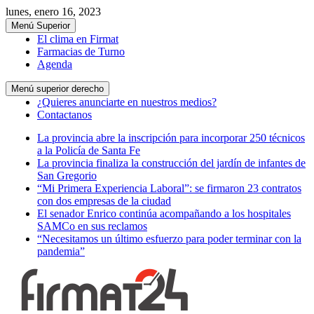
lunes, enero 16, 2023
Menú Superior
El clima en Firmat
Farmacias de Turno
Agenda
Menú superior derecho
¿Quieres anunciarte en nuestros medios?
Contactanos
La provincia abre la inscripción para incorporar 250 técnicos
a la Policía de Santa Fe
La provincia finaliza la construcción del jardín de infantes de
San Gregorio
“Mi Primera Experiencia Laboral”: se firmaron 23 contratos
con dos empresas de la ciudad
El senador Enrico continúa acompañando a los hospitales
SAMCo en sus reclamos
“Necesitamos un último esfuerzo para poder terminar con la
pandemia”