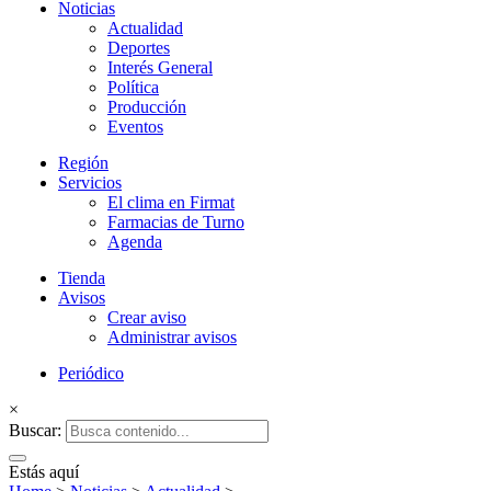
Noticias
Actualidad
el tiempo no para
Firmat24
Deportes
Interés General
Política
Producción
Eventos
Región
Servicios
El clima en Firmat
Farmacias de Turno
Agenda
Tienda
Avisos
Crear aviso
Administrar avisos
Periódico
×
Buscar:
Estás aquí