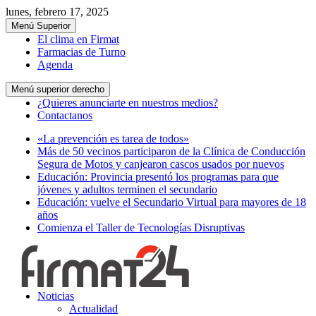
lunes, febrero 17, 2025
Menú Superior
El clima en Firmat
Farmacias de Turno
Agenda
Menú superior derecho
¿Quieres anunciarte en nuestros medios?
Contactanos
«La prevención es tarea de todos»
Más de 50 vecinos participaron de la Clínica de Conducción
Segura de Motos y canjearon cascos usados por nuevos
Educación: Provincia presentó los programas para que
jóvenes y adultos terminen el secundario
Educación: vuelve el Secundario Virtual para mayores de 18
años
Comienza el Taller de Tecnologías Disruptivas
Noticias
Actualidad
el tiempo no para