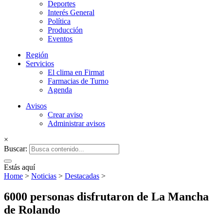
Firmat24
Deportes
Interés General
Política
Producción
Eventos
Región
Servicios
El clima en Firmat
Farmacias de Turno
Agenda
Avisos
Crear aviso
Administrar avisos
×
Buscar:
Estás aquí
Home
>
Noticias
>
Destacadas
>
6000 personas disfrutaron de La Mancha
de Rolando